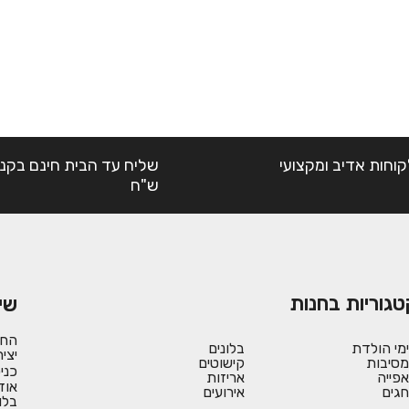
קוחות אדיב ומקצועי
ש"ח
טגוריות בחנות
שי
החש
ימי הולדת
בלונים
יצי
מסיבות
קישוטים
כני
אפייה
אריזות
אוד
חגים
אירועים
בלו