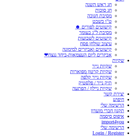
חג ראש השנה
חג סוכות
מסיבת חנוכה
ט”ו בשבט
קישוטים לפורים ☻
מסיבת ל”ג בעומר
קישוטים לשבועות
עיצוב שולחן פסח
קישוטים ואביזרים למימונה
אביזרים ליום העצמאות-ביחד ננצח❤
שקיות
שקיות נייר
שקיות קרטון מפוארות
שקיות נייר קלפה
תיק נייר / פלסטיק
שקיות ניילון / הפתעה
יצירת קשר
חיפוש
הרשימה שלי
תקנון חברי מועדון
איפוס סיסמה
import4you
הרשימה שלי
Login / Register