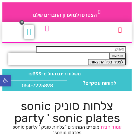
הצטרפו למועדון החברים שלנו
0
תקנון חברי מועדון
החברים של 4party
מוצרים משלימים
תוצאות
לצפיה בכל התוצאות
משלוח חינם
החל מ-₪399
פתח
לקוחות עסקיים?
סרגל
054-7225898
נגישו
צלחות סוניק sonic
party ' sonic plates
עמוד הבית
מוצרים המתויגים “צלחות סוניק sonic party '
sonic plates”