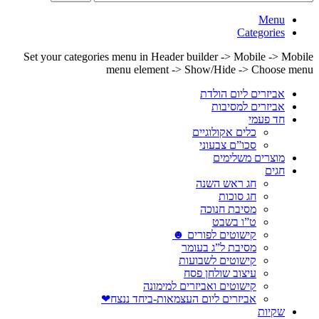
Menu
Categories
Set your categories menu in Header builder -> Mobile -> Mobile
menu element -> Show/Hide -> Choose menu
אביזרים ליום הולדת
אביזרים למסיבות
חד פעמי
כלים אקולוגיים
סכו”ם צבעוני
מוצרים משלימים
חגים
חג ראש השנה
חג סוכות
מסיבת חנוכה
ט”ו בשבט
קישוטים לפורים ☻
מסיבת ל”ג בעומר
קישוטים לשבועות
עיצוב שולחן פסח
קישוטים ואביזרים למימונה
אביזרים ליום העצמאות-ביחד ננצח❤
שקיות