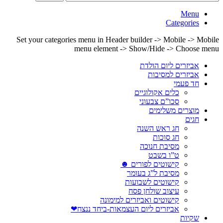
Menu
Categories
Set your categories menu in Header builder -> Mobile -> Mobile
menu element -> Show/Hide -> Choose menu
אביזרים ליום הולדת
אביזרים למסיבות
חד פעמי
כלים אקולוגיים
סכו”ם צבעוני
מוצרים משלימים
חגים
חג ראש השנה
חג סוכות
מסיבת חנוכה
ט”ו בשבט
קישוטים לפורים ☻
מסיבת ל”ג בעומר
קישוטים לשבועות
עיצוב שולחן פסח
קישוטים ואביזרים למימונה
אביזרים ליום העצמאות-ביחד ננצח❤
שקיות