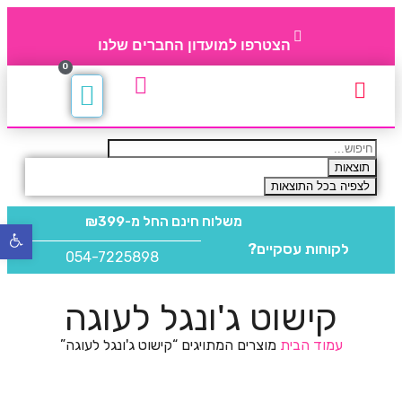
הצטרפו למועדון החברים שלנו
0
תקנון חברי מועדון
החברים של 4party
מוצרים משלימים
תוצאות
לצפיה בכל התוצאות
משלוח חינם
החל מ-₪399
פתח
לקוחות עסקיים?
סרגל
054-7225898
נגישו
קישוט ג'ונגל לעוגה
עמוד הבית
מוצרים המתויגים “קישוט ג'ונגל לעוגה”