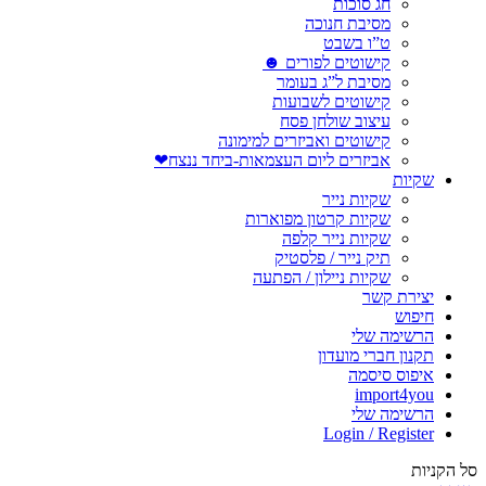
חג סוכות
מסיבת חנוכה
ט”ו בשבט
קישוטים לפורים ☻
מסיבת ל”ג בעומר
קישוטים לשבועות
עיצוב שולחן פסח
קישוטים ואביזרים למימונה
אביזרים ליום העצמאות-ביחד ננצח❤
שקיות
שקיות נייר
שקיות קרטון מפוארות
שקיות נייר קלפה
תיק נייר / פלסטיק
שקיות ניילון / הפתעה
יצירת קשר
חיפוש
הרשימה שלי
תקנון חברי מועדון
איפוס סיסמה
import4you
הרשימה שלי
Login / Register
סל הקניות