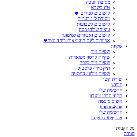
מסיבת חנוכה
ט”ו בשבט
קישוטים לפורים ☻
מסיבת ל”ג בעומר
קישוטים לשבועות
עיצוב שולחן פסח
קישוטים ואביזרים למימונה
אביזרים ליום העצמאות-ביחד ננצח❤
שקיות
שקיות נייר
שקיות קרטון מפוארות
שקיות נייר קלפה
תיק נייר / פלסטיק
שקיות ניילון / הפתעה
יצירת קשר
חיפוש
הרשימה שלי
תקנון חברי מועדון
איפוס סיסמה
import4you
הרשימה שלי
Login / Register
סל הקניות
סגירה