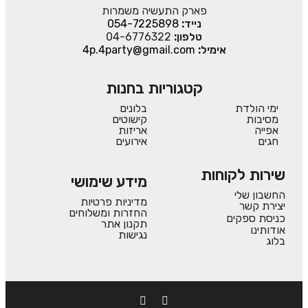
פארק התעשיה משמרות
נייד:
054-7225898
טלפון:
04-6776322
אימיל:
4p.4party@gmail.com
קטגוריות בחנות
ימי הולדת
בלונים
מסיבות
קישוטים
אפייה
אריזות
חגים
אירועים
שירות לקוחות
מידע שימושי
החשבון שלי
מדיניות פרטיות
יצירת קשר
החזרות ומשלוחים
כניסת ספקים
תקנון אתר
אודותינו
נגישות
בלוג