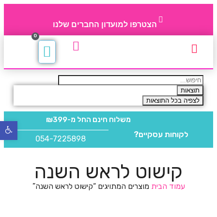
הצטרפו למועדון החברים שלנו
0
תקנון חברי מועדון
החברים של 4party
מוצרים משלימים
תוצאות
לצפיה בכל התוצאות
משלוח חינם
החל מ-₪399
פתח
לקוחות עסקיים?
סרגל
054-7225898
נגישו
קישוט לראש השנה
עמוד הבית
מוצרים המתויגים “קישוט לראש השנה”