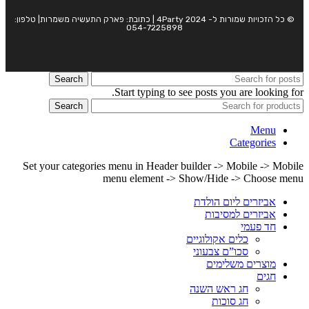
© כל הזכויות שמורות ל- 4Party 2024 | כתובת: פארק התעשיה משמרות| טלפון:
054-7225898
Search
Start typing to see posts you are looking for.
Search
Menu
Categories
Set your categories menu in Header builder -> Mobile -> Mobile
menu element -> Show/Hide -> Choose menu
אביזרים ליום הולדת
אביזרים למסיבות
חד פעמי
כלים אקולוגיים
סכו”ם צבעוני
מוצרים משלימים
חגים
חג ראש השנה
חג סוכות