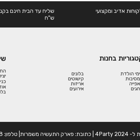
קוחות אדיב ומקצועי
ש"ח
טגוריות בחנות
שי
החש
ימי הולדת
בלונים
יצי
מסיבות
קישוטים
כני
אפייה
אריזות
אוד
חגים
אירועים
בלו
פון: 054-7225898