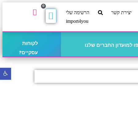
0
יצירת קשר
הרשימה שלי
import4you
לקוחות
 למועדון החברים שלנו
עסקיים?
פתח
סרגל
נגישו