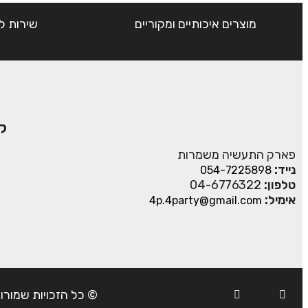
מוצרים איכותיים ומקוריים
שירות ל
ק
פארק התעשיה משמרות
נייד:
054-7225898
טלפון:
04-6776322
אימיל:
4p.4party@gmail.com
© כל הזכויות שמורות ל- 4Party 2024 | כתובת: פארק התעשיה משמרות| טל