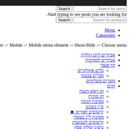
Search
Start typing to see posts you are looking for.
Search
Menu
Categories
lder -> Mobile -> Mobile menu element -> Show/Hide -> Choose menu
אביזרים ליום הולדת
אביזרים למסיבות
חד פעמי
כלים אקולוגיים
סכו”ם צבעוני
מוצרים משלימים
חגים
חג ראש השנה
חג סוכות
מסיבת חנוכה
ט”ו בשבט
קישוטים לפורים ☻
מסיבת ל”ג בעומר
קישוטים לשבועות
עיצוב שולחן פסח