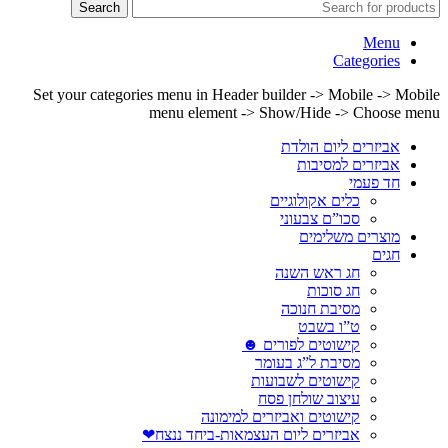
Search
Menu
Categories
Set your categories menu in Header builder -> Mobile -> Mobile
menu element -> Show/Hide -> Choose menu
אביזרים ליום הולדת
אביזרים למסיבות
חד פעמי
כלים אקולוגיים
סכו”ם צבעוני
מוצרים משלימים
חגים
חג ראש השנה
חג סוכות
מסיבת חנוכה
ט”ו בשבט
קישוטים לפורים ☻
מסיבת ל”ג בעומר
קישוטים לשבועות
עיצוב שולחן פסח
קישוטים ואביזרים למימונה
אביזרים ליום העצמאות-ביחד ננצח❤