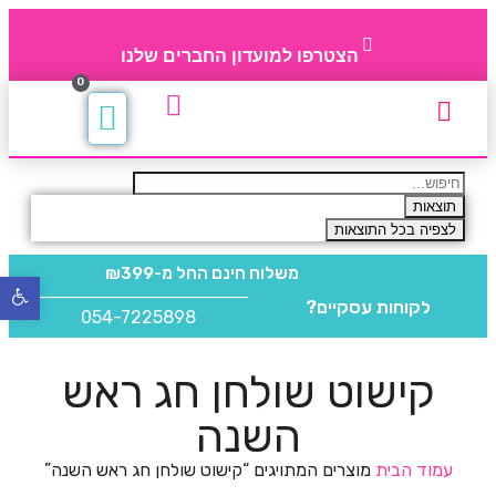
הצטרפו למועדון החברים שלנו
0
תקנון חברי מועדון
החברים של 4party
מוצרים משלימים
תוצאות
לצפיה בכל התוצאות
משלוח חינם
החל מ-₪399
פתח
לקוחות עסקיים?
סרגל
054-7225898
נגישו
קישוט שולחן חג ראש
השנה
עמוד הבית
מוצרים המתויגים “קישוט שולחן חג ראש השנה”