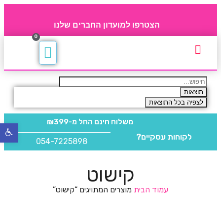
הצטרפו למועדון החברים שלנו
0
תקנון חברי מועדון
החברים של 4party
מוצרים משלימים
תוצאות
לצפיה בכל התוצאות
משלוח חינם
החל מ-₪399
פתח
לקוחות עסקיים?
סרגל
054-7225898
נגישו
קישוט
עמוד הבית
מוצרים המתויגים “קישוט”