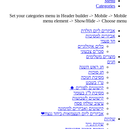
Menu
Categories
Set your categories menu in Header builder -> Mobile -> Mobile
menu element -> Show/Hide -> Choose menu
אביזרים ליום הולדת
אביזרים למסיבות
חד פעמי
כלים אקולוגיים
סכו”ם צבעוני
מוצרים משלימים
חגים
חג ראש השנה
חג סוכות
מסיבת חנוכה
ט”ו בשבט
קישוטים לפורים ☻
מסיבת ל”ג בעומר
קישוטים לשבועות
עיצוב שולחן פסח
קישוטים ואביזרים למימונה
אביזרים ליום העצמאות-ביחד ננצח❤
שקיות
שקיות נייר