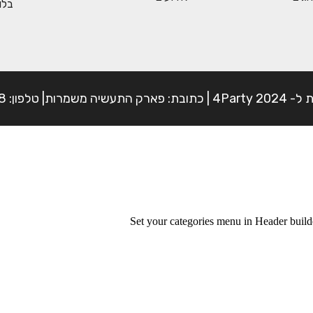
בלו
פון: 054-7225898
Set your categories menu in Header bui