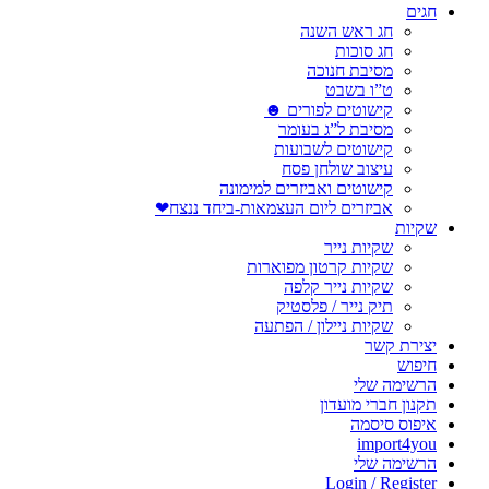
חגים
חג ראש השנה
חג סוכות
מסיבת חנוכה
ט”ו בשבט
קישוטים לפורים ☻
מסיבת ל”ג בעומר
קישוטים לשבועות
עיצוב שולחן פסח
קישוטים ואביזרים למימונה
אביזרים ליום העצמאות-ביחד ננצח❤
שקיות
שקיות נייר
שקיות קרטון מפוארות
שקיות נייר קלפה
תיק נייר / פלסטיק
שקיות ניילון / הפתעה
יצירת קשר
חיפוש
הרשימה שלי
תקנון חברי מועדון
איפוס סיסמה
import4you
הרשימה שלי
Login / Register