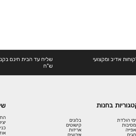
קוחות אדיב ומקצועי
ש"ח
טגוריות בחנות
שי
החש
ימי הולדת
בלונים
יצי
מסיבות
קישוטים
כני
אפייה
אריזות
אוד
חגים
אירועים