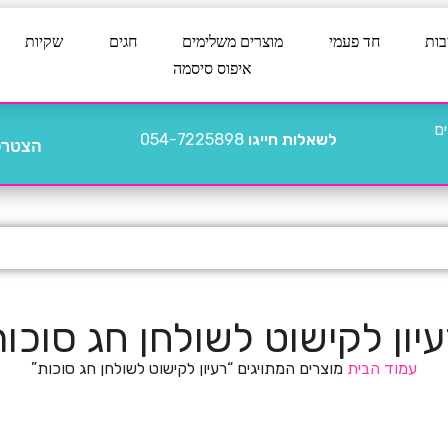
בות
חד פעמי
מוצרים משלימים
חגים
שקיות
איפוס סיסמה
לשאלות חייגו
054-7225898
הצטרפו
יון לקישוט לשולחן חג סוכו
עמוד הבית
מוצרים המתויגים “רעיון לקישוט לשולחן חג סוכות”