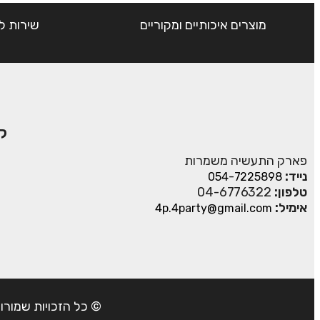
מוצרים איכותיים ומקוריים
שירות ל
ק
פארק התעשיה משמרות
נייד:
054-7225898
טלפון:
04-6776322
אימיל:
4p.4party@gmail.com
© כל הזכויות שמורות ל- 4Party 2024 | כתובת: פארק התעשיה משמרות| טל