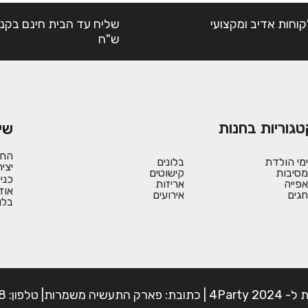
קוחות אדיב ומקצועי
ש"ח
טגוריות בחנות
שי
החש
ימי הולדת
בלונים
יצי
מסיבות
קישוטים
כני
אפייה
אריזות
אוד
חגים
אירועים
בלו
פון: 054-7225898