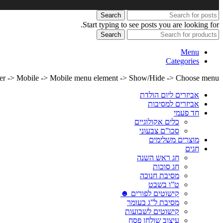
Search
Start typing to see posts you are looking for.
Search
Menu
Categories
lder -> Mobile -> Mobile menu element -> Show/Hide -> Choose menu
אביזרים ליום הולדת
אביזרים למסיבות
חד פעמי
כלים אקולוגיים
סכו”ם צבעוני
מוצרים משלימים
חגים
חג ראש השנה
חג סוכות
מסיבת חנוכה
ט”ו בשבט
קישוטים לפורים ☻
מסיבת ל”ג בעומר
קישוטים לשבועות
עיצוב שולחן פסח