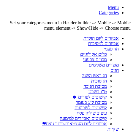
Menu
Categories
Set your categories menu in Header builder -> Mobile -> Mobile
menu element -> Show/Hide -> Choose menu
אביזרים ליום הולדת
אביזרים למסיבות
חד פעמי
כלים אקולוגיים
סכו”ם צבעוני
מוצרים משלימים
חגים
חג ראש השנה
חג סוכות
מסיבת חנוכה
ט”ו בשבט
קישוטים לפורים ☻
מסיבת ל”ג בעומר
קישוטים לשבועות
עיצוב שולחן פסח
קישוטים ואביזרים למימונה
אביזרים ליום העצמאות-ביחד ננצח❤
שקיות