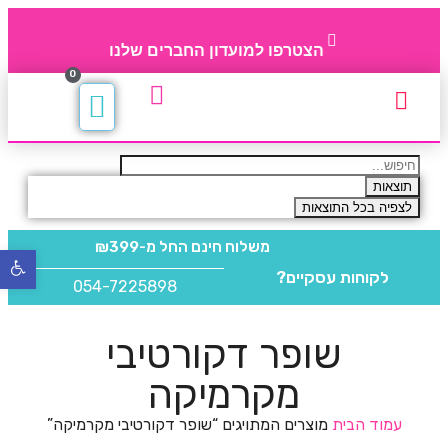
הצטרפו למועדון החברים שלנו
0
תקנון חברי מועדון
החברים של 4party
מוצרים משלימים
תוצאות
לצפיה בכל התוצאות
משלוח חינם
החל מ-₪399
פתח
לקוחות עסקיים?
סרגל
054-7225898
נגישו
שופר דקורטיבי
מקרמיקה
עמוד הבית
מוצרים המתויגים “שופר דקורטיבי מקרמיקה”