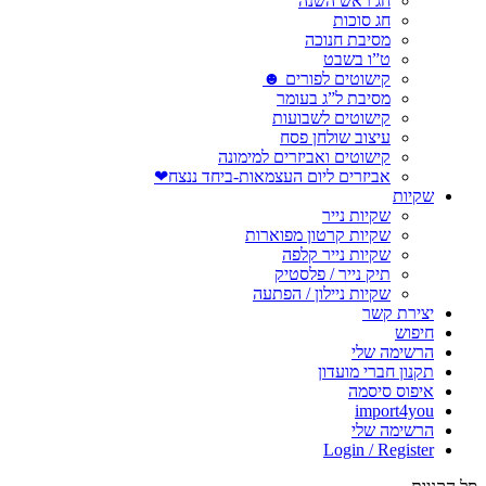
חג ראש השנה
חג סוכות
מסיבת חנוכה
ט”ו בשבט
קישוטים לפורים ☻
מסיבת ל”ג בעומר
קישוטים לשבועות
עיצוב שולחן פסח
קישוטים ואביזרים למימונה
אביזרים ליום העצמאות-ביחד ננצח❤
שקיות
שקיות נייר
שקיות קרטון מפוארות
שקיות נייר קלפה
תיק נייר / פלסטיק
שקיות ניילון / הפתעה
יצירת קשר
חיפוש
הרשימה שלי
תקנון חברי מועדון
איפוס סיסמה
import4you
הרשימה שלי
Login / Register