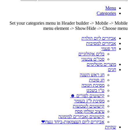
Menu
Categories
Set your categories menu in Header builder -> Mobile -> Mobile
menu element -> Show/Hide -> Choose menu
אביזרים ליום הולדת
אביזרים למסיבות
חד פעמי
כלים אקולוגיים
סכו”ם צבעוני
מוצרים משלימים
חגים
חג ראש השנה
חג סוכות
מסיבת חנוכה
ט”ו בשבט
קישוטים לפורים ☻
מסיבת ל”ג בעומר
קישוטים לשבועות
עיצוב שולחן פסח
קישוטים ואביזרים למימונה
אביזרים ליום העצמאות-ביחד ננצח❤
שקיות