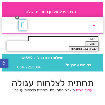
הצטרפו למועדון החברים שלנו
0
תקנון חברי מועדון
החברים של 4party
מוצרים משלימים
תוצאות
לצפיה בכל התוצאות
משלוח חינם
החל מ-₪399
פתח
לקוחות עסקיים?
סרגל
054-7225898
נגישו
תחתית לצלחות עגולה
עמוד הבית
מוצרים המתויגים “תחתית לצלחות עגולה”