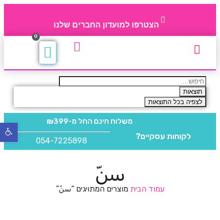
הצטרפו למועדון החברים שלנו
0
תקנון חברי מועדון
החברים של 4party
מוצרים משלימים
תוצאות
לצפיה בכל התוצאות
משלוח חינם
החל מ-₪399
פתח
לקוחות עסקיים?
סרגל
054-7225898
נגישו
سنّ
עמוד הבית
מוצרים המתויגים “سنّ”