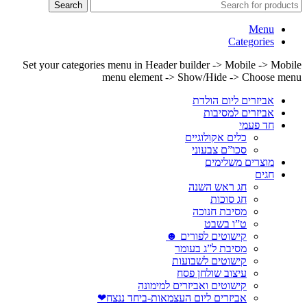
Search
Menu
Categories
Set your categories menu in Header builder -> Mobile -> Mobile
menu element -> Show/Hide -> Choose menu
אביזרים ליום הולדת
אביזרים למסיבות
חד פעמי
כלים אקולוגיים
סכו”ם צבעוני
מוצרים משלימים
חגים
חג ראש השנה
חג סוכות
מסיבת חנוכה
ט”ו בשבט
קישוטים לפורים ☻
מסיבת ל”ג בעומר
קישוטים לשבועות
עיצוב שולחן פסח
קישוטים ואביזרים למימונה
אביזרים ליום העצמאות-ביחד ננצח❤