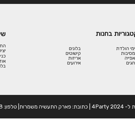
טגוריות בחנות
שי
החש
ימי הולדת
בלונים
יצי
מסיבות
קישוטים
כני
אפייה
אריזות
אוד
חגים
אירועים
בלו
פון: 054-7225898