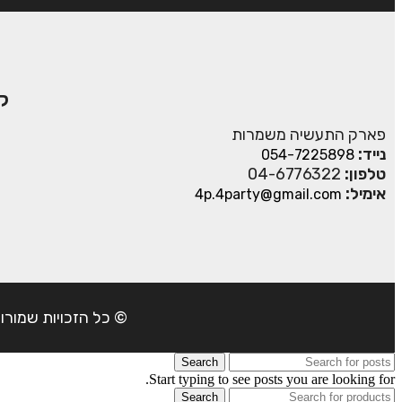
ק
פארק התעשיה משמרות
נייד:
054-7225898
טלפון:
04-6776322
אימיל:
4p.4party@gmail.com
© כל הזכויות שמורות ל- 4Party 2024 | כתובת: פארק התעשיה משמרות| טל
Search
Start typing to see posts you are looking for.
Search