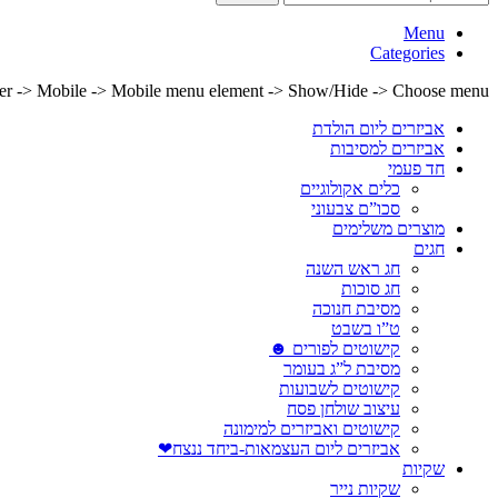
Menu
Categories
lder -> Mobile -> Mobile menu element -> Show/Hide -> Choose menu
אביזרים ליום הולדת
אביזרים למסיבות
חד פעמי
כלים אקולוגיים
סכו”ם צבעוני
מוצרים משלימים
חגים
חג ראש השנה
חג סוכות
מסיבת חנוכה
ט”ו בשבט
קישוטים לפורים ☻
מסיבת ל”ג בעומר
קישוטים לשבועות
עיצוב שולחן פסח
קישוטים ואביזרים למימונה
אביזרים ליום העצמאות-ביחד ננצח❤
שקיות
שקיות נייר