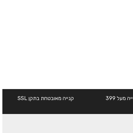
שליח עד הבית חינם בקנייה מעל 399
קנייה מאובטחת בתקן SSL