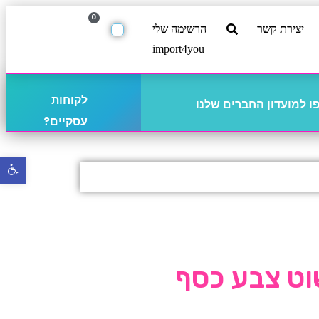
0
יצירת קשר
הרשימה שלי
import4you
לקוחות
 למועדון החברים שלנו
עסקיים?
פתח
סרגל
נגישו
וט צבע כסף