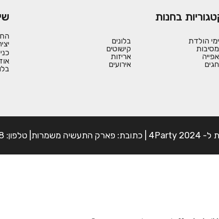
טגוריות בחנות
שי
החש
ימי הולדת
בלונים
יצי
מסיבות
קישוטים
כני
אפייה
אריזות
אוד
חגים
אירועים
בלו
פון: 054-7225898