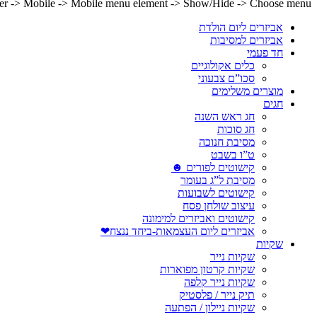
lder -> Mobile -> Mobile menu element -> Show/Hide -> Choose menu
אביזרים ליום הולדת
אביזרים למסיבות
חד פעמי
כלים אקולוגיים
סכו”ם צבעוני
מוצרים משלימים
חגים
חג ראש השנה
חג סוכות
מסיבת חנוכה
ט”ו בשבט
קישוטים לפורים ☻
מסיבת ל”ג בעומר
קישוטים לשבועות
עיצוב שולחן פסח
קישוטים ואביזרים למימונה
אביזרים ליום העצמאות-ביחד ננצח❤
שקיות
שקיות נייר
שקיות קרטון מפוארות
שקיות נייר קלפה
תיק נייר / פלסטיק
שקיות ניילון / הפתעה