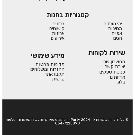
קטגוריות בחנות
ימי הולדת
בלונים
מסיבות
קישוטים
אפייה
אריזות
חגים
אירועים
שירות לקוחות
מידע שימושי
החשבון שלי
מדיניות פרטיות
יצירת קשר
החזרות ומשלוחים
כניסת ספקים
תקנון אתר
אודותינו
נגישות
בלוג
© כל הזכויות שמורות ל- 4Party 2024 | כתובת: פארק התעשיה משמרות| טלפון:
054-7225898