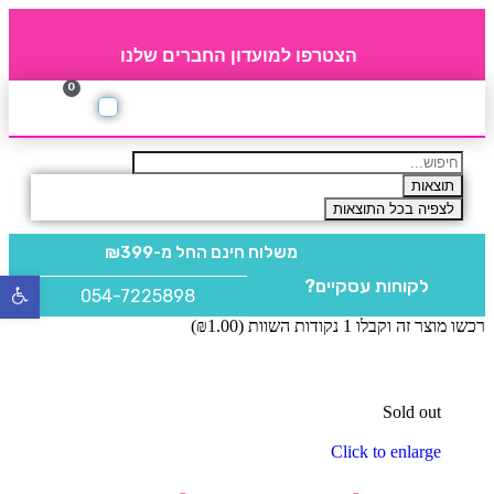
הצטרפו למועדון החברים שלנו
0
תקנון חברי מועדון
החברים של 4party
מוצרים משלימים
תוצאות
לצפיה בכל התוצאות
משלוח חינם
החל מ-₪399
לקוחות עסקיים?
פתח
054-7225898
סרגל
רכשו מוצר זה וקבלו 1 נקודות השוות (
1.00
₪
)
נגישו
Sold out
Click to enlarge