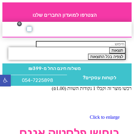
הצטרפו למועדון החברים שלנו
0
תקנון חברי מועדון
החברים של 4party
מוצרים משלימים
תוצאות
לצפיה בכל התוצאות
משלוח חינם
החל מ-₪399
לקוחות עסקיים?
פתח
054-7225898
סרגל
רכשו מוצר זה וקבלו 1 נקודות השוות (
1.00
₪
)
נגישו
Click to enlarge
בוחשן פלסטיק אננס