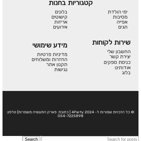
קטגוריות בחנות
ימי הולדת
בלונים
מסיבות
קישוטים
אפייה
אריזות
חגים
אירועים
שירות לקוחות
מידע שימושי
החשבון שלי
מדיניות פרטיות
יצירת קשר
החזרות ומשלוחים
כניסת ספקים
תקנון אתר
אודותינו
נגישות
בלוג
© כל הזכויות שמורות ל- 4Party 2024 | כתובת: פארק התעשיה משמרות| טלפון:
054-7225898
Search