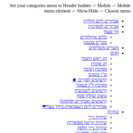
Set your categories menu in Header builder -> Mobile -> Mobile
menu element -> Show/Hide -> Choose menu
אביזרים ליום הולדת
אביזרים למסיבות
חד פעמי
כלים אקולוגיים
סכו”ם צבעוני
מוצרים משלימים
חגים
חג ראש השנה
חג סוכות
מסיבת חנוכה
ט”ו בשבט
קישוטים לפורים ☻
מסיבת ל”ג בעומר
קישוטים לשבועות
עיצוב שולחן פסח
קישוטים ואביזרים למימונה
אביזרים ליום העצמאות-ביחד ננצח❤
שקיות
שקיות נייר
שקיות קרטון מפוארות
שקיות נייר קלפה