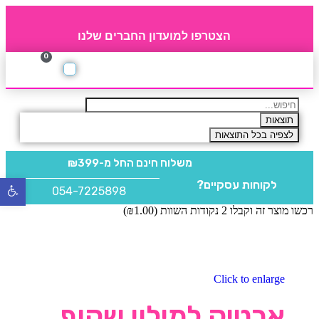
הצטרפו למועדון החברים שלנו
0
תקנון חברי מועדון
החברים של 4party
מוצרים משלימים
תוצאות
לצפיה בכל התוצאות
משלוח חינם
החל מ-₪399
לקוחות עסקיים?
פתח
054-7225898
סרגל
רכשו מוצר זה וקבלו 2 נקודות השוות (
1.00
₪
)
נגישו
Click to enlarge
ארטיק למילוי שקוף