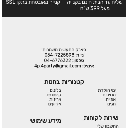
שליח עד הבית חינם בקנייה
קנייה מאובטחת בתקן SSL
מעל 399 ש"ח
פארק התעשיה משמרות
נייד:
054-7225898
טלפון:
04-6776322
אימיל:
4p.4party@gmail.com
קטגוריות בחנות
ימי הולדת
בלונים
מסיבות
קישוטים
אפייה
אריזות
חגים
אירועים
שירות לקוחות
מידע שימושי
החשבון שלי