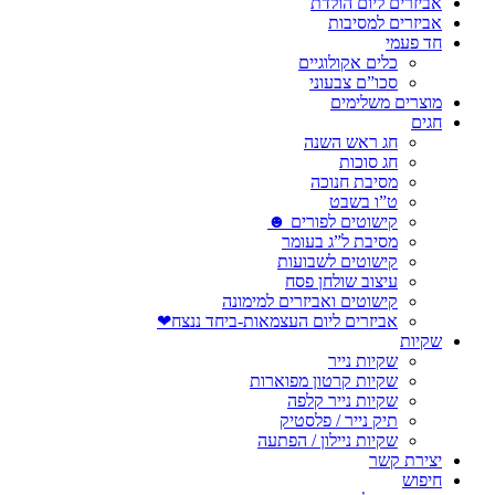
אביזרים ליום הולדת
אביזרים למסיבות
חד פעמי
כלים אקולוגיים
סכו”ם צבעוני
מוצרים משלימים
חגים
חג ראש השנה
חג סוכות
מסיבת חנוכה
ט”ו בשבט
קישוטים לפורים ☻
מסיבת ל”ג בעומר
קישוטים לשבועות
עיצוב שולחן פסח
קישוטים ואביזרים למימונה
אביזרים ליום העצמאות-ביחד ננצח❤
שקיות
שקיות נייר
שקיות קרטון מפוארות
שקיות נייר קלפה
תיק נייר / פלסטיק
שקיות ניילון / הפתעה
יצירת קשר
חיפוש