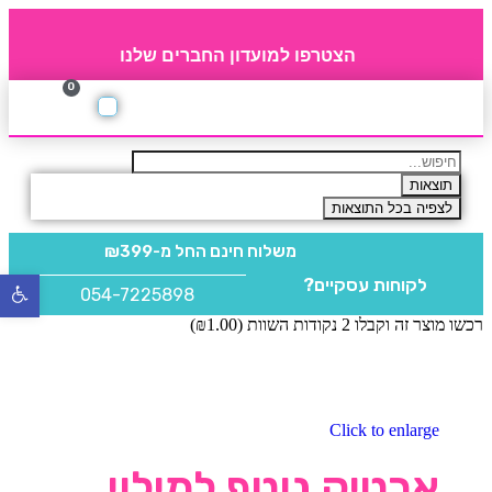
הצטרפו למועדון החברים שלנו
0
תקנון חברי מועדון
החברים של 4party
מוצרים משלימים
תוצאות
לצפיה בכל התוצאות
משלוח חינם
החל מ-₪399
לקוחות עסקיים?
פתח
054-7225898
סרגל
רכשו מוצר זה וקבלו 2 נקודות השוות (
1.00
₪
)
נגישו
Click to enlarge
ארטיק נוטף למילוי