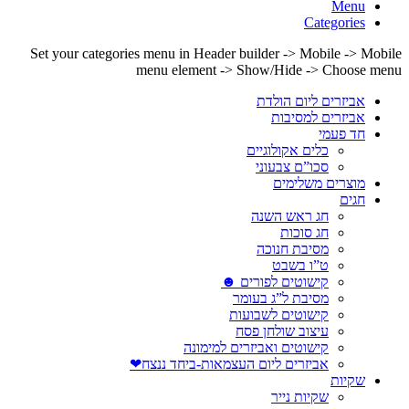
Menu
Categories
Set your categories menu in Header builder -> Mobile -> Mobile
menu element -> Show/Hide -> Choose menu
אביזרים ליום הולדת
אביזרים למסיבות
חד פעמי
כלים אקולוגיים
סכו”ם צבעוני
מוצרים משלימים
חגים
חג ראש השנה
חג סוכות
מסיבת חנוכה
ט”ו בשבט
קישוטים לפורים ☻
מסיבת ל”ג בעומר
קישוטים לשבועות
עיצוב שולחן פסח
קישוטים ואביזרים למימונה
אביזרים ליום העצמאות-ביחד ננצח❤
שקיות
שקיות נייר