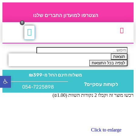
הצטרפו למועדון החברים שלנו
0
תקנון חברי מועדון
החברים של 4party
מוצרים משלימים
תוצאות
לצפיה בכל התוצאות
משלוח חינם
החל מ-₪399
פתח
לקוחות עסקיים?
סרגל
054-7225898
נגישו
רכשו מוצר זה וקבלו 2 נקודות השוות (
1.00
₪
)
Click to enlarge