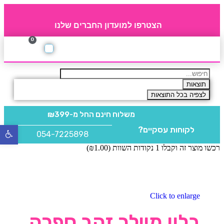
הצטרפו למועדון החברים שלנו
0
תקנון חברי מועדון
החברים של 4party
מוצרים משלימים
תוצאות
לצפיה בכל התוצאות
משלוח חינם
החל מ-₪399
לקוחות עסקיים?
פתח
054-7225898
סרגל
רכשו מוצר זה וקבלו 1 נקודות השוות (
1.00
₪
)
נגישו
Click to enlarge
בלון מיילר זהב ספרה