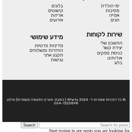
ימי הולדת
בלונים
מסיבות
קישוטים
אפייה
אריזות
חגים
אירועים
שירות לקוחות
מידע שימושי
החשבון שלי
מדיניות פרטיות
יצירת קשר
החזרות ומשלוחים
כניסת ספקים
תקנון אתר
אודותינו
נגישות
בלוג
© כל הזכויות שמורות ל- 4Party 2024 | כתובת: פארק התעשיה משמרות| טלפון:
054-7225898
Search
Start typing to see posts you are looking for.