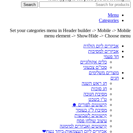
Search
Menu
Categories
Set your categories menu in Header builder -> Mobile -> Mobile
menu element -> Show/Hide -> Choose menu
אביזרים ליום הולדת
אביזרים למסיבות
חד פעמי
כלים אקולוגיים
סכו”ם צבעוני
מוצרים משלימים
חגים
חג ראש השנה
חג סוכות
מסיבת חנוכה
ט”ו בשבט
קישוטים לפורים ☻
מסיבת ל”ג בעומר
קישוטים לשבועות
עיצוב שולחן פסח
קישוטים ואביזרים למימונה
אביזרים ליום העצמאות-ביחד ננצח❤