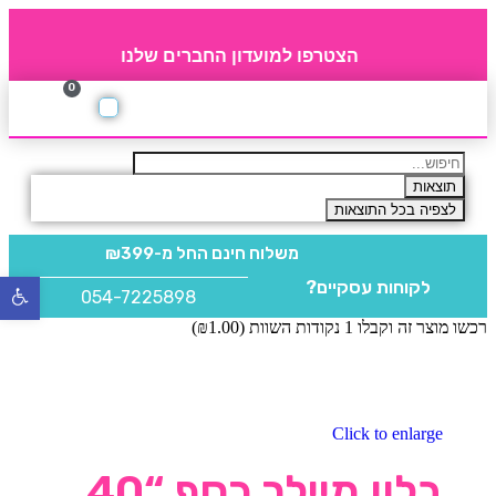
הצטרפו למועדון החברים שלנו
0
תקנון חברי מועדון
החברים של 4party
מוצרים משלימים
תוצאות
לצפיה בכל התוצאות
משלוח חינם
החל מ-₪399
לקוחות עסקיים?
פתח
054-7225898
סרגל
רכשו מוצר זה וקבלו 1 נקודות השוות (
1.00
₪
)
נגישו
Click to enlarge
בלון מיילר כסף “40