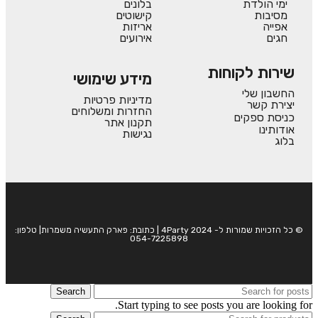
ימי הולדת
בלונים
מסיבות
קישוטים
אפייה
אריזות
חגים
אירועים
שירות לקוחות
מידע שימושי
החשבון שלי
מדיניות פרטיות
יצירת קשר
החזרות ומשלוחים
כניסת ספקים
תקנון אתר
אודותינו
נגישות
בלוג
© כל הזכויות שמורות ל- 4Party 2024 | כתובת: פארק התעשיה משמרות| טלפון:
054-7225898
Search
Start typing to see posts you are looking for.