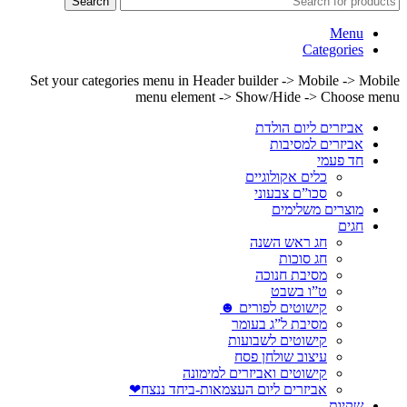
Search
Menu
Categories
Set your categories menu in Header builder -> Mobile -> Mobile
menu element -> Show/Hide -> Choose menu
אביזרים ליום הולדת
אביזרים למסיבות
חד פעמי
כלים אקולוגיים
סכו”ם צבעוני
מוצרים משלימים
חגים
חג ראש השנה
חג סוכות
מסיבת חנוכה
ט”ו בשבט
קישוטים לפורים ☻
מסיבת ל”ג בעומר
קישוטים לשבועות
עיצוב שולחן פסח
קישוטים ואביזרים למימונה
אביזרים ליום העצמאות-ביחד ננצח❤
שקיות