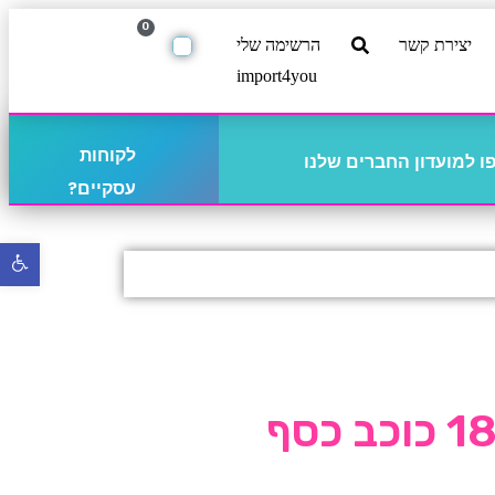
0
יצירת קשר
הרשימה שלי
import4you
לקוחות
 למועדון החברים שלנו
עסקיים?
פתח
סרגל
נגישו