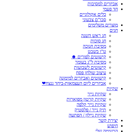
אביזרים למסיבות
חד פעמי
כלים אקולוגיים
סכו”ם צבעוני
מוצרים משלימים
חגים
חג ראש השנה
חג סוכות
מסיבת חנוכה
ט”ו בשבט
קישוטים לפורים ☻
מסיבת ל”ג בעומר
קישוטים לשבועות
עיצוב שולחן פסח
קישוטים ואביזרים למימונה
אביזרים ליום העצמאות-ביחד ננצח❤
שקיות
שקיות נייר
שקיות קרטון מפוארות
שקיות נייר קלפה
תיק נייר / פלסטיק
שקיות ניילון / הפתעה
יצירת קשר
חיפוש
הרשימה שלי