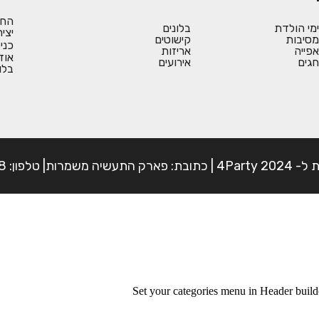
החש
ימי הולדת
בלונים
יצי
מסיבות
קישוטים
כני
אפייה
אריזות
אוד
חגים
אירועים
בלו
פון: 054-7225898
Set your categories menu in Header bui