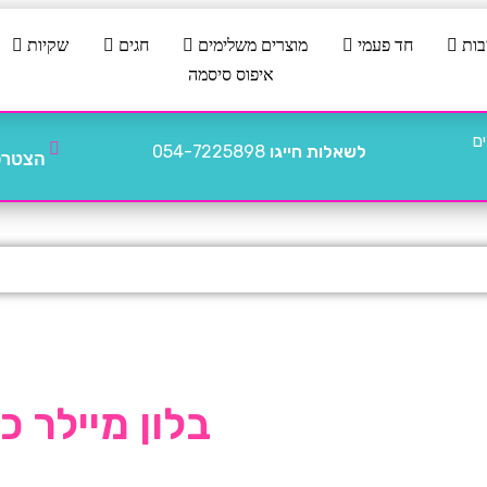
בות
חד פעמי
מוצרים משלימים
חגים
שקיות
איפוס סיסמה
לשאלות חייגו
054-7225898
הצטרפו
בלון מיילר כסף “40