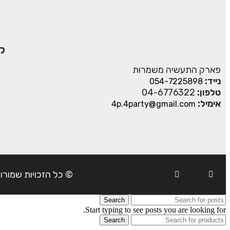
ק
פארק התעשיה משמרות
נייד:
054-7225898
טלפון:
04-6776322
אימיל:
4p.4party@gmail.com
© כל הזכויות שמורות ל- 4Party 2024 | כתובת: פארק התעשיה משמרות| טל
Search
Start typing to see posts you are looking for.
Search