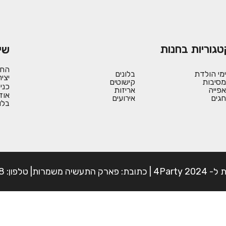
טגוריות בחנות
שי
החש
ימי הולדת
בלונים
יצי
מסיבות
קישוטים
כני
אפייה
אריזות
אוד
חגים
אירועים
בלו
פון: 054-7225898