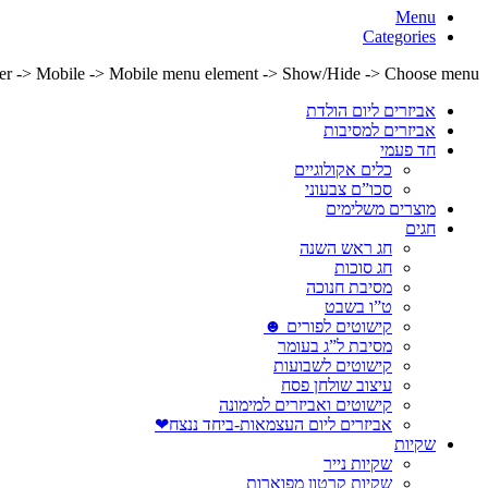
Menu
Categories
lder -> Mobile -> Mobile menu element -> Show/Hide -> Choose menu
אביזרים ליום הולדת
אביזרים למסיבות
חד פעמי
כלים אקולוגיים
סכו”ם צבעוני
מוצרים משלימים
חגים
חג ראש השנה
חג סוכות
מסיבת חנוכה
ט”ו בשבט
קישוטים לפורים ☻
מסיבת ל”ג בעומר
קישוטים לשבועות
עיצוב שולחן פסח
קישוטים ואביזרים למימונה
אביזרים ליום העצמאות-ביחד ננצח❤
שקיות
שקיות נייר
שקיות קרטון מפוארות