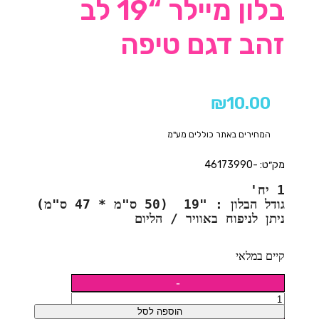
בלון מיילר “19 לב
זהב דגם טיפה
₪
10.00
המחירים באתר כוללים מע"מ
מק״ט: -46173990
1 יח'
גודל הבלון : "19  (50 ס"מ * 47 ס"מ)
ניתן לניפוח באוויר / הליום
קיים במלאי
הוספה לסל