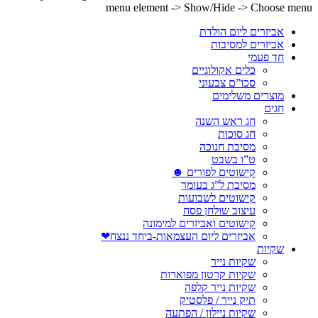
menu element -> Show/Hide -> Choose menu
אביזרים ליום הולדת
אביזרים למסיבות
חד פעמי
כלים אקולוגיים
סכו”ם צבעוני
מוצרים משלימים
חגים
חג ראש השנה
חג סוכות
מסיבת חנוכה
ט”ו בשבט
קישוטים לפורים ☻
מסיבת ל”ג בעומר
קישוטים לשבועות
עיצוב שולחן פסח
קישוטים ואביזרים למימונה
אביזרים ליום העצמאות-ביחד ננצח❤
שקיות
שקיות נייר
שקיות קרטון מפוארות
שקיות נייר קלפה
תיק נייר / פלסטיק
שקיות ניילון / הפתעה