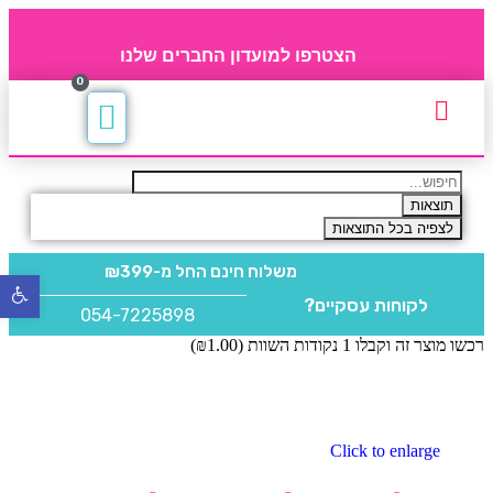
הצטרפו למועדון החברים שלנו
0
תקנון חברי מועדון
החברים של 4party
מוצרים משלימים
תוצאות
לצפיה בכל התוצאות
משלוח חינם
החל מ-₪399
פתח
לקוחות עסקיים?
סרגל
054-7225898
נגישו
רכשו מוצר זה וקבלו 1 נקודות השוות (
1.00
₪
)
Click to enlarge