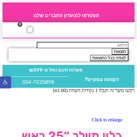
הצטרפו למועדון החברים שלנו
0
תקנון חברי מועדון
החברים של 4party
מוצרים משלימים
תוצאות
לצפיה בכל התוצאות
משלוח חינם
החל מ-₪399
לקוחות עסקיים?
פתח
054-7225898
סרגל
רכשו מוצר זה וקבלו 1 נקודות השוות (
1.00
₪
)
נגישו
Click to enlarge
בלון מיילר “25 ראש