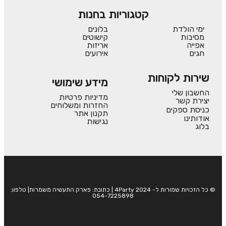
קטגוריות בחנות
ימי הולדת
בלונים
מסיבות
קישוטים
אפייה
אריזות
חגים
אירועים
שירות לקוחות
מידע שימושי
החשבון שלי
מדיניות פרטיות
יצירת קשר
החזרות ומשלוחים
כניסת ספקים
תקנון אתר
אודותינו
נגישות
בלוג
© כל הזכויות שמורות ל- 4Party 2024 | כתובת: פארק התעשיה משמרות| טלפון:
054-7225898