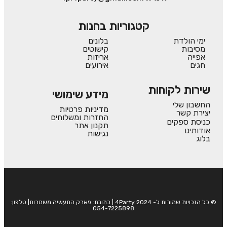
קטגוריות בחנות
ימי הולדת
בלונים
מסיבות
קישוטים
אפייה
אריזות
חגים
אירועים
שירות לקוחות
מידע שימושי
החשבון שלי
מדיניות פרטיות
יצירת קשר
החזרות ומשלוחים
כניסת ספקים
תקנון אתר
אודותינו
נגישות
בלוג
© כל הזכויות שמורות ל- 4Party 2024 | כתובת: פארק התעשיה משמרות| טלפון:
054-7225898