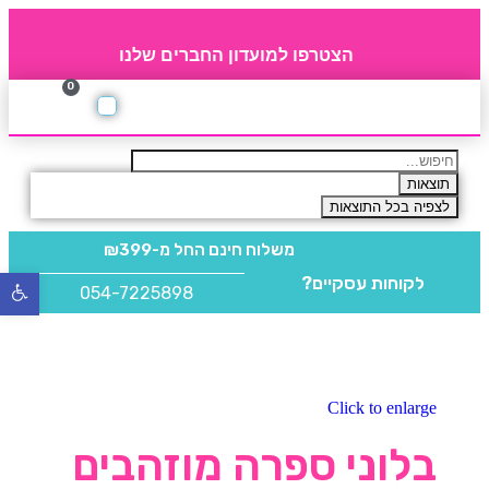
הצטרפו למועדון החברים שלנו
0
תקנון חברי מועדון
החברים של 4party
מוצרים משלימים
תוצאות
לצפיה בכל התוצאות
משלוח חינם
החל מ-₪399
לקוחות עסקיים?
פתח
054-7225898
סרגל
נגישו
Click to enlarge
בלוני ספרה מוזהבים