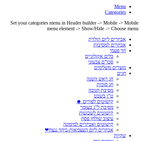
Menu
Categories
Set your categories menu in Header builder -> Mobile -> Mobile
menu element -> Show/Hide -> Choose menu
אביזרים ליום הולדת
אביזרים למסיבות
חד פעמי
כלים אקולוגיים
סכו”ם צבעוני
מוצרים משלימים
חגים
חג ראש השנה
חג סוכות
מסיבת חנוכה
ט”ו בשבט
קישוטים לפורים ☻
מסיבת ל”ג בעומר
קישוטים לשבועות
עיצוב שולחן פסח
קישוטים ואביזרים למימונה
אביזרים ליום העצמאות-ביחד ננצח❤
שקיות