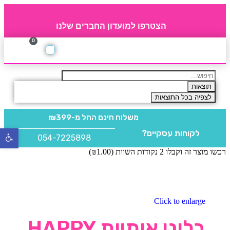
הצטרפו למועדון החברים שלנו
0
תקנון חברי מועדון
החברים של 4party
מוצרים משלימים
תוצאות
לצפיה בכל התוצאות
משלוח חינם
החל מ-₪399
לקוחות עסקיים?
פתח
054-7225898
סרגל
רכשו מוצר זה וקבלו 2 נקודות השוות (
1.00
₪
)
נגישו
Click to enlarge
בלוני אותיות HAPPY