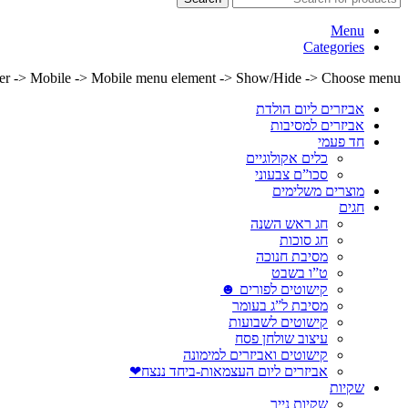
Menu
Categories
lder -> Mobile -> Mobile menu element -> Show/Hide -> Choose menu
אביזרים ליום הולדת
אביזרים למסיבות
חד פעמי
כלים אקולוגיים
סכו”ם צבעוני
מוצרים משלימים
חגים
חג ראש השנה
חג סוכות
מסיבת חנוכה
ט”ו בשבט
קישוטים לפורים ☻
מסיבת ל”ג בעומר
קישוטים לשבועות
עיצוב שולחן פסח
קישוטים ואביזרים למימונה
אביזרים ליום העצמאות-ביחד ננצח❤
שקיות
שקיות נייר