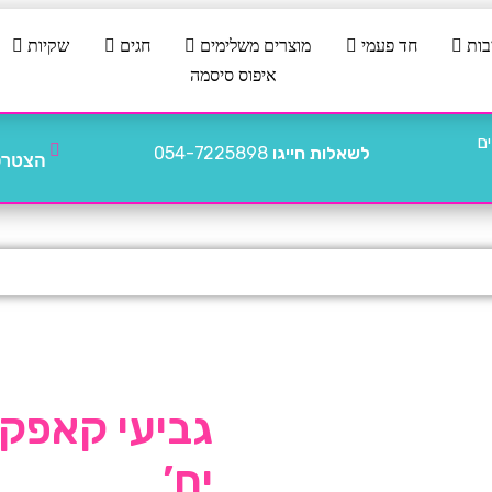
בות
חד פעמי
מוצרים משלימים
חגים
שקיות
איפוס סיסמה
לשאלות חייגו
054-7225898
הצטרפו
יח’