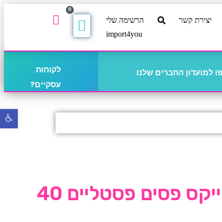
0
יצירת קשר
הרשימה שלי
import4you
לקוחות
 למועדון החברים שלנו
עסקיים?
פתח
סרגל
נגישו
גביעי קאפקייקס פסים פסטליים 40