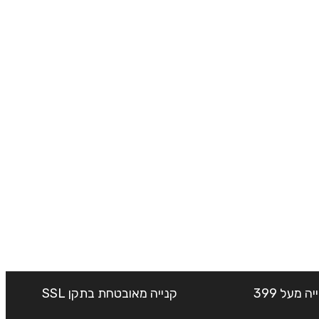
שליח עד הבית חינם בקנייה מעל 399
קנייה מאובטחת בתקן SSL