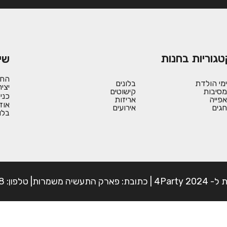
טגוריות בחנות
שי
החש
ימי הולדת
בלונים
יצי
מסיבות
קישוטים
כני
אפייה
אריזות
אוד
חגים
אירועים
בלו
פון: 054-7225898