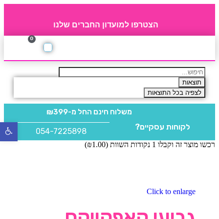
הצטרפו למועדון החברים שלנו
0
תקנון חברי מועדון
החברים של 4party
מוצרים משלימים
תוצאות
לצפיה בכל התוצאות
משלוח חינם
החל מ-₪399
לקוחות עסקיים?
פתח
054-7225898
סרגל
רכשו מוצר זה וקבלו 1 נקודות השוות (
1.00
₪
)
נגישו
Click to enlarge
גביעי קאפקייקס