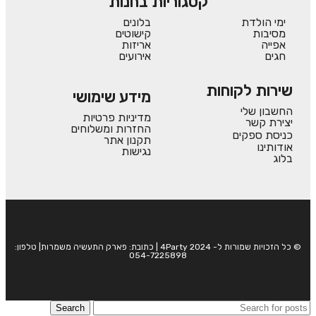
קטגוריות בחנות
ימי הולדת
בלונים
מסיבות
קישוטים
אפייה
אריזות
חגים
אירועים
שירות לקוחות
מידע שימושי
החשבון שלי
מדיניות פרטיות
יצירת קשר
החזרות ומשלוחים
כניסת ספקים
תקנון אתר
אודותינו
נגישות
בלוג
© כל הזכויות שמורות ל- 4Party 2024 | כתובת: פארק התעשיה משמרות| טלפון:
054-7225898
Search