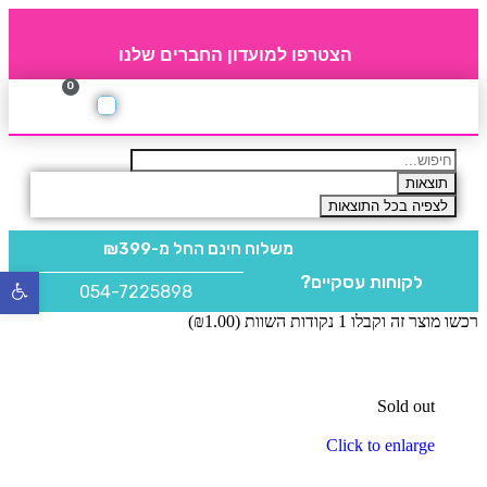
הצטרפו למועדון החברים שלנו
0
תקנון חברי מועדון
החברים של 4party
מוצרים משלימים
תוצאות
לצפיה בכל התוצאות
משלוח חינם
החל מ-₪399
לקוחות עסקיים?
פתח
054-7225898
סרגל
רכשו מוצר זה וקבלו 1 נקודות השוות (
1.00
₪
)
נגישו
Sold out
Click to enlarge