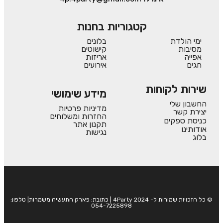
קטגוריות בחנות
ימי הולדת
בלונים
מסיבות
קישוטים
אפייה
אריזות
חגים
אירועים
שירות לקוחות
מידע שימושי
החשבון שלי
מדיניות פרטיות
יצירת קשר
החזרות ומשלוחים
כניסת ספקים
תקנון אתר
אודותינו
נגישות
בלוג
© כל הזכויות שמורות ל- 4Party 2024 | כתובת: פארק התעשיה משמרות| טלפון:
054-7225898