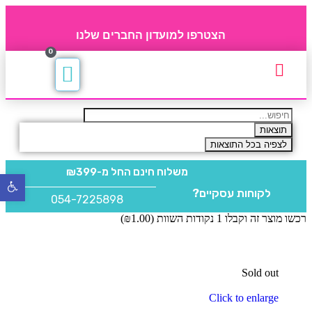
הצטרפו למועדון החברים שלנו
0
תקנון חברי מועדון
החברים של 4party
מוצרים משלימים
תוצאות
לצפיה בכל התוצאות
משלוח חינם
החל מ-₪399
פתח
לקוחות עסקיים?
סרגל
054-7225898
נגישו
רכשו מוצר זה וקבלו 1 נקודות השוות (
1.00
₪
)
Sold out
Click to enlarge