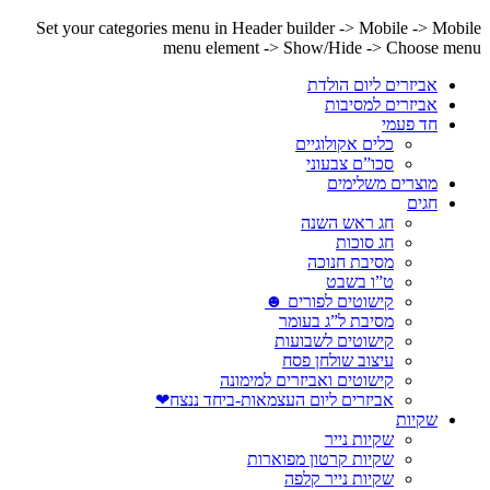
Set your categories menu in Header builder -> Mobile -> Mobile
menu element -> Show/Hide -> Choose menu
אביזרים ליום הולדת
אביזרים למסיבות
חד פעמי
כלים אקולוגיים
סכו”ם צבעוני
מוצרים משלימים
חגים
חג ראש השנה
חג סוכות
מסיבת חנוכה
ט”ו בשבט
קישוטים לפורים ☻
מסיבת ל”ג בעומר
קישוטים לשבועות
עיצוב שולחן פסח
קישוטים ואביזרים למימונה
אביזרים ליום העצמאות-ביחד ננצח❤
שקיות
שקיות נייר
שקיות קרטון מפוארות
שקיות נייר קלפה