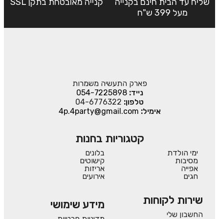
שליח עד הבית חינם בקנייה
קנייה מאובטחת בתקן SSL
מעל 399 ש"ח
פארק התעשיה משמרות
נייד:
054-7225898
טלפון:
04-6776322
אימיל:
4p.4party@gmail.com
קטגוריות בחנות
ימי הולדת
בלונים
מסיבות
קישוטים
אפייה
אריזות
חגים
אירועים
שירות לקוחות
מידע שימושי
החשבון שלי
מדיניות פרטיות