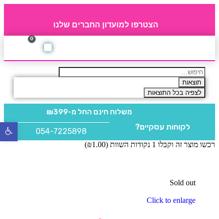
הצטרפו למועדון החברים שלנו
0
תקנון חברי מועדון
החברים של 4party
מוצרים משלימים
תוצאות
לצפיה בכל התוצאות
משלוח חינם
החל מ-₪399
לקוחות עסקיים?
פתח
054-7225898
סרגל
רכשו מוצר זה וקבלו 1 נקודות השוות (
1.00
₪
)
נגישו
Sold out
Click to enlarge