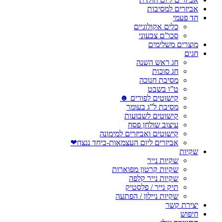
אביזרים למסיבות
חד פעמי
כלים אקולוגיים
סכו”ם צבעוני
מוצרים משלימים
חגים
חג ראש השנה
חג סוכות
מסיבת חנוכה
ט”ו בשבט
קישוטים לפורים ☻
מסיבת ל”ג בעומר
קישוטים לשבועות
עיצוב שולחן פסח
קישוטים ואביזרים למימונה
אביזרים ליום העצמאות-ביחד ננצח❤
שקיות
שקיות נייר
שקיות קרטון מפוארות
שקיות נייר קלפה
תיק נייר / פלסטיק
שקיות ניילון / הפתעה
יצירת קשר
חיפוש