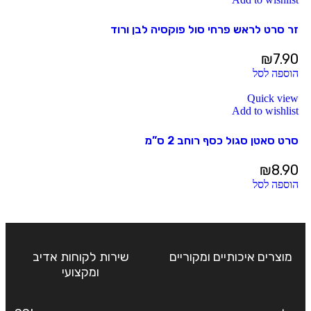
זר סרט לראש פרחי סול פוקסיה לבן ורוד
₪
7.90
הוספה לסל
Quick view
Add to wishlist
סרט סאטן סגול כסף רוחב 2 ס”מ
₪
8.90
הוספה לסל
מוצרים איכותיים ומקוריים
שירות לקוחות אדיב
ומקצועי