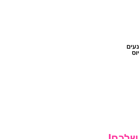
נעים
וס
 שלכם!