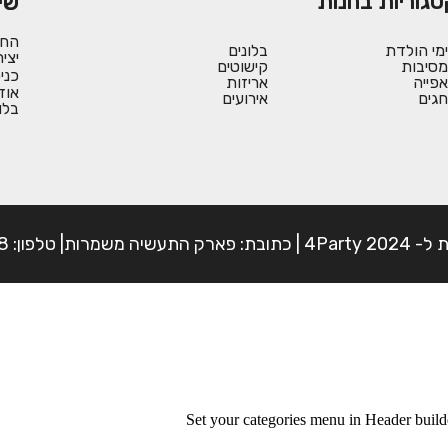
טגוריות בחנות
שי
החש
ימי הולדת
בלונים
יצי
מסיבות
קישוטים
כני
אפייה
אריזות
אוד
חגים
אירועים
בלו
פון: 054-7225898
Set your categories menu in Header bui