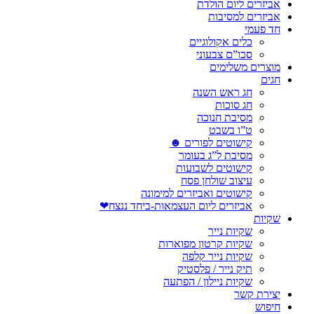
אביזרים ליום הולדת
אביזרים למסיבות
חד פעמי
כלים אקולוגיים
סכו”ם צבעוני
מוצרים משלימים
חגים
חג ראש השנה
חג סוכות
מסיבת חנוכה
ט”ו בשבט
קישוטים לפורים ☻
מסיבת ל”ג בעומר
קישוטים לשבועות
עיצוב שולחן פסח
קישוטים ואביזרים למימונה
אביזרים ליום העצמאות-ביחד ננצח❤
שקיות
שקיות נייר
שקיות קרטון מפוארות
שקיות נייר קלפה
תיק נייר / פלסטיק
שקיות ניילון / הפתעה
יצירת קשר
חיפוש