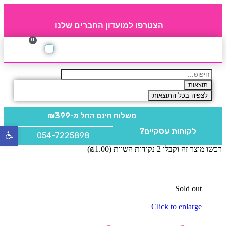
הצטרפו למועדון החברים שלנו
0
תקנון חברי מועדון
החברים של 4party
מוצרים משלימים
תוצאות
לצפיה בכל התוצאות
משלוח חינם
החל מ-₪399
לקוחות עסקיים?
פתח
054-7225898
סרגל
רכשו מוצר זה וקבלו 2 נקודות השוות (
1.00
₪
)
נגישו
Sold out
Click to enlarge