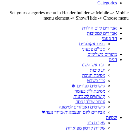
Categories
Set your categories menu in Header builder -> Mobile -> Mobile
menu element -> Show/Hide -> Choose menu
אביזרים ליום הולדת
אביזרים למסיבות
חד פעמי
כלים אקולוגיים
סכו”ם צבעוני
מוצרים משלימים
חגים
חג ראש השנה
חג סוכות
מסיבת חנוכה
ט”ו בשבט
קישוטים לפורים ☻
מסיבת ל”ג בעומר
קישוטים לשבועות
עיצוב שולחן פסח
קישוטים ואביזרים למימונה
אביזרים ליום העצמאות-ביחד ננצח❤
שקיות
שקיות נייר
שקיות קרטון מפוארות