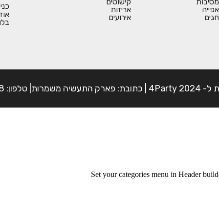
מסיבות
קישוטים
כני
אפייה
אריזות
אוד
חגים
אירועים
בלו
פון: 054-7225898
Set your categories menu in Header bui