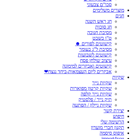
סכו”ם צבעוני
מוצרים משלימים
חגים
חג ראש השנה
חג סוכות
מסיבת חנוכה
ט”ו בשבט
קישוטים לפורים ☻
מסיבת ל”ג בעומר
קישוטים לשבועות
עיצוב שולחן פסח
קישוטים ואביזרים למימונה
אביזרים ליום העצמאות-ביחד ננצח❤
שקיות
שקיות נייר
שקיות קרטון מפוארות
שקיות נייר קלפה
תיק נייר / פלסטיק
שקיות ניילון / הפתעה
יצירת קשר
חיפוש
הרשימה שלי
תקנון חברי מועדון
איפוס סיסמה
import4you