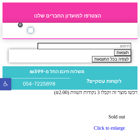
הצטרפו למועדון החברים שלנו
0
תקנון חברי מועדון
החברים של 4party
מוצרים משלימים
תוצאות
לצפיה בכל התוצאות
משלוח חינם
החל מ-₪399
לקוחות עסקיים?
פתח
054-7225898
סרגל
רכשו מוצר זה וקבלו 3 נקודות השוות (
2.00
₪
)
נגישו
Sold out
Click to enlarge