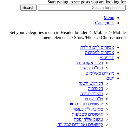
Start typing to see posts you are looking for.
Search
Menu
Categories
Set your categories menu in Header builder -> Mobile -> Mobile
menu element -> Show/Hide -> Choose menu
אביזרים ליום הולדת
אביזרים למסיבות
חד פעמי
כלים אקולוגיים
סכו”ם צבעוני
מוצרים משלימים
חגים
חג ראש השנה
חג סוכות
מסיבת חנוכה
ט”ו בשבט
קישוטים לפורים ☻
מסיבת ל”ג בעומר
קישוטים לשבועות
עיצוב שולחן פסח
קישוטים ואביזרים למימונה