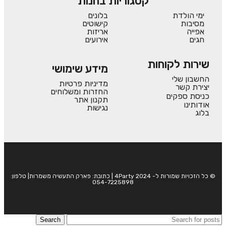
קטגוריות בחנות
ימי הולדת
בלונים
מסיבות
קישוטים
אפייה
אריזות
חגים
אירועים
שירות לקוחות
מידע שימושי
החשבון שלי
מדיניות פרטיות
יצירת קשר
החזרות ומשלוחים
כניסת ספקים
תקנון אתר
אודותינו
נגישות
בלוג
© כל הזכויות שמורות ל- 4Party 2024 | כתובת: פארק התעשיה משמרות| טלפון:
054-7225898
Search