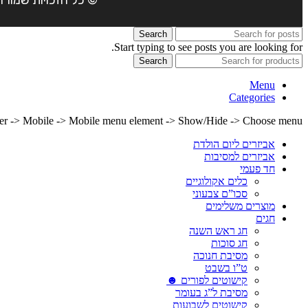
Search
Start typing to see posts you are looking for.
Search
Menu
Categories
lder -> Mobile -> Mobile menu element -> Show/Hide -> Choose menu
אביזרים ליום הולדת
אביזרים למסיבות
חד פעמי
כלים אקולוגיים
סכו”ם צבעוני
מוצרים משלימים
חגים
חג ראש השנה
חג סוכות
מסיבת חנוכה
ט”ו בשבט
קישוטים לפורים ☻
מסיבת ל”ג בעומר
קישוטים לשבועות