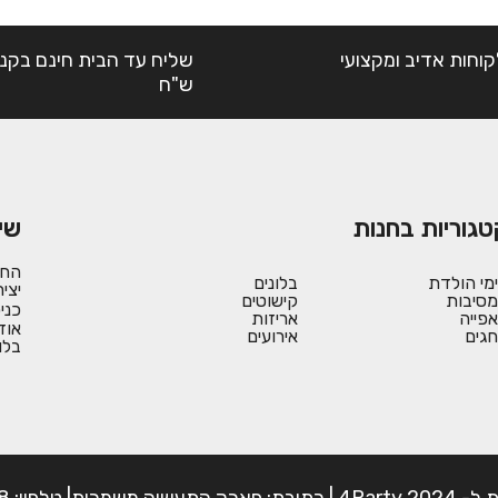
קוחות אדיב ומקצועי
ש"ח
טגוריות בחנות
שי
החש
ימי הולדת
בלונים
יצי
מסיבות
קישוטים
כני
אפייה
אריזות
אוד
חגים
אירועים
בלו
פון: 054-7225898