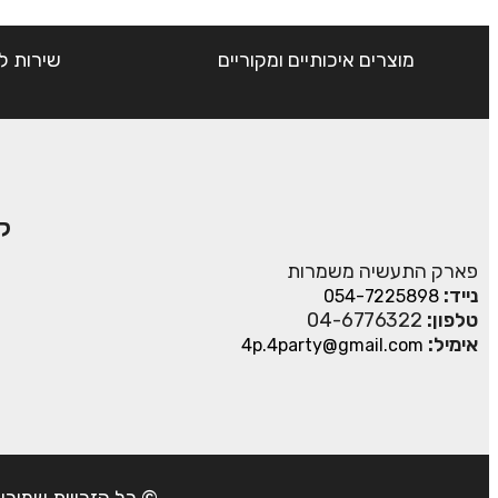
מוצרים איכותיים ומקוריים
שירות ל
ק
פארק התעשיה משמרות
נייד:
054-7225898
טלפון:
04-6776322
אימיל:
4p.4party@gmail.com
© כל הזכויות שמורות ל- 4Party 2024 | כתובת: פארק התעשיה משמרות| טל