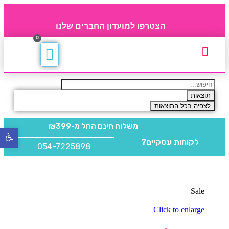
הצטרפו למועדון החברים שלנו
0
תקנון חברי מועדון
החברים של 4party
מוצרים משלימים
תוצאות
לצפיה בכל התוצאות
משלוח חינם
החל מ-₪399
פתח
לקוחות עסקיים?
סרגל
054-7225898
נגישו
Sale
Click to enlarge