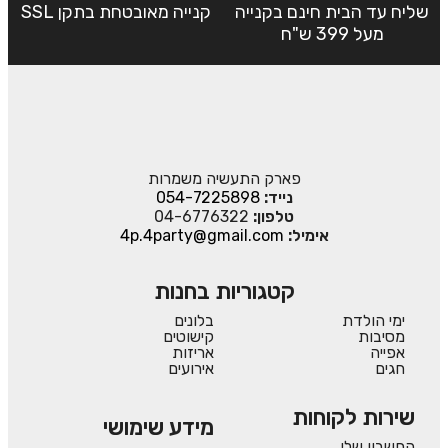
שליח עד הבית חינם בקנייה
קנייה מאובטחת בתקן SSL
מעל 399 ש"ח
פארק התעשיה משמרות
נייד:
054-7225898
טלפון:
04-6776322
אימיל:
4p.4party@gmail.com
קטגוריות בחנות
ימי הולדת
בלונים
מסיבות
קישוטים
אפייה
אריזות
חגים
אירועים
שירות לקוחות
מידע שימושי
החשבון שלי