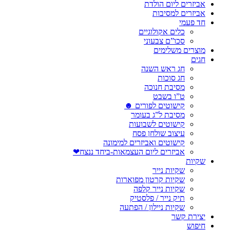
אביזרים ליום הולדת
אביזרים למסיבות
חד פעמי
כלים אקולוגיים
סכו”ם צבעוני
מוצרים משלימים
חגים
חג ראש השנה
חג סוכות
מסיבת חנוכה
ט”ו בשבט
קישוטים לפורים ☻
מסיבת ל”ג בעומר
קישוטים לשבועות
עיצוב שולחן פסח
קישוטים ואביזרים למימונה
אביזרים ליום העצמאות-ביחד ננצח❤
שקיות
שקיות נייר
שקיות קרטון מפוארות
שקיות נייר קלפה
תיק נייר / פלסטיק
שקיות ניילון / הפתעה
יצירת קשר
חיפוש