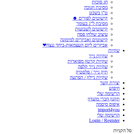
חג סוכות
מסיבת חנוכה
ט”ו בשבט
קישוטים לפורים ☻
מסיבת ל”ג בעומר
קישוטים לשבועות
עיצוב שולחן פסח
קישוטים ואביזרים למימונה
אביזרים ליום העצמאות-ביחד ננצח❤
שקיות
שקיות נייר
שקיות קרטון מפוארות
שקיות נייר קלפה
תיק נייר / פלסטיק
שקיות ניילון / הפתעה
יצירת קשר
חיפוש
הרשימה שלי
תקנון חברי מועדון
איפוס סיסמה
import4you
הרשימה שלי
Login / Register
סל הקניות