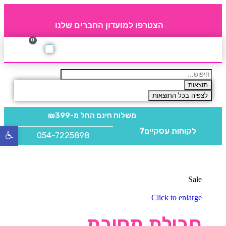
הצטרפו למועדון החברים שלנו
0
תקנון חברי מועדון
החברים של 4party
מוצרים משלימים
תוצאות
לצפיה בכל התוצאות
משלוח חינם
החל מ-₪399
לקוחות עסקיים?
פתח
054-7225898
סרגל
נגישו
Sale
Click to enlarge
חבילת מסיבת