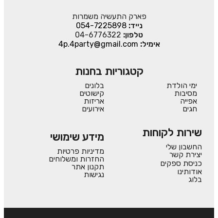
פארק התעשיה משמרות
נייד:
054-7225898
טלפון:
04-6776322
אימיל:
4p.4party@gmail.com
קטגוריות בחנות
ימי הולדת
בלונים
מסיבות
קישוטים
אפייה
אריזות
חגים
אירועים
שירות לקוחות
מידע שימושי
החשבון שלי
מדיניות פרטיות
יצירת קשר
החזרות ומשלוחים
כניסת ספקים
תקנון אתר
אודותינו
נגישות
בלוג