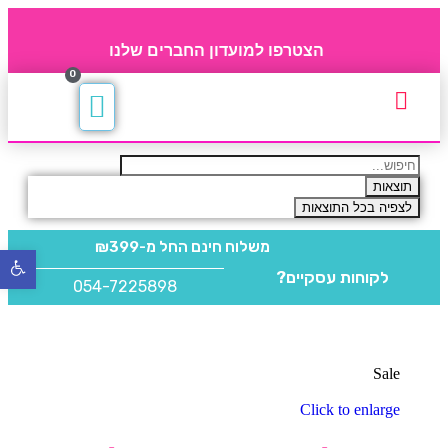
הצטרפו למועדון החברים שלנו
0
תקנון חברי מועדון
החברים של 4party
מוצרים משלימים
תוצאות
לצפיה בכל התוצאות
משלוח חינם
החל מ-₪399
פתח
לקוחות עסקיים?
סרגל
054-7225898
נגישו
Sale
Click to enlarge