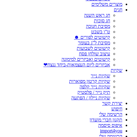
מוצרים משלימים
חגים
חג ראש השנה
חג סוכות
מסיבת חנוכה
ט”ו בשבט
קישוטים לפורים ☻
מסיבת ל”ג בעומר
קישוטים לשבועות
עיצוב שולחן פסח
קישוטים ואביזרים למימונה
אביזרים ליום העצמאות-ביחד ננצח❤
שקיות
שקיות נייר
שקיות קרטון מפוארות
שקיות נייר קלפה
תיק נייר / פלסטיק
שקיות ניילון / הפתעה
יצירת קשר
חיפוש
הרשימה שלי
תקנון חברי מועדון
איפוס סיסמה
import4you
הרשימה שלי