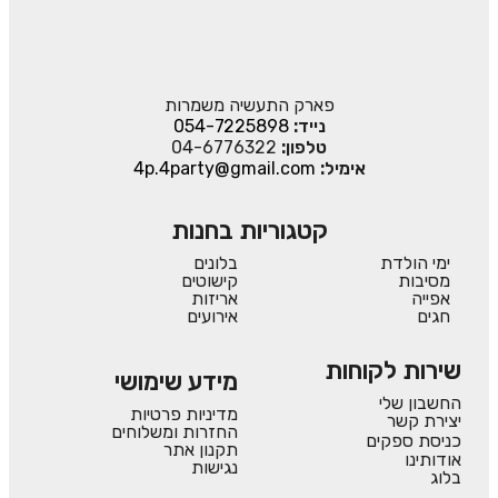
פארק התעשיה משמרות
נייד:
054-7225898
טלפון:
04-6776322
אימיל:
4p.4party@gmail.com
קטגוריות בחנות
ימי הולדת
בלונים
מסיבות
קישוטים
אפייה
אריזות
חגים
אירועים
שירות לקוחות
מידע שימושי
החשבון שלי
מדיניות פרטיות
יצירת קשר
החזרות ומשלוחים
כניסת ספקים
תקנון אתר
אודותינו
נגישות
בלוג