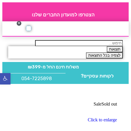
הצטרפו למועדון החברים שלנו
0
תקנון חברי מועדון
החברים של 4party
מוצרים משלימים
תוצאות
לצפיה בכל התוצאות
משלוח חינם
החל מ-₪399
לקוחות עסקיים?
פתח
054-7225898
סרגל
נגישו
Sale
Sold out
Click to enlarge