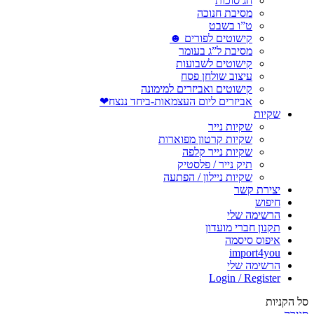
חג סוכות
מסיבת חנוכה
ט”ו בשבט
קישוטים לפורים ☻
מסיבת ל”ג בעומר
קישוטים לשבועות
עיצוב שולחן פסח
קישוטים ואביזרים למימונה
אביזרים ליום העצמאות-ביחד ננצח❤
שקיות
שקיות נייר
שקיות קרטון מפוארות
שקיות נייר קלפה
תיק נייר / פלסטיק
שקיות ניילון / הפתעה
יצירת קשר
חיפוש
הרשימה שלי
תקנון חברי מועדון
איפוס סיסמה
import4you
הרשימה שלי
Login / Register
סל הקניות