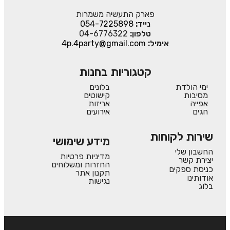
פארק התעשיה משמרות
נייד:
054-7225898
טלפון:
04-6776322
אימיל:
4p.4party@gmail.com
קטגוריות בחנות
ימי הולדת
בלונים
מסיבות
קישוטים
אפייה
אריזות
חגים
אירועים
שירות לקוחות
מידע שימושי
החשבון שלי
מדיניות פרטיות
יצירת קשר
החזרות ומשלוחים
כניסת ספקים
תקנון אתר
אודותינו
נגישות
בלוג