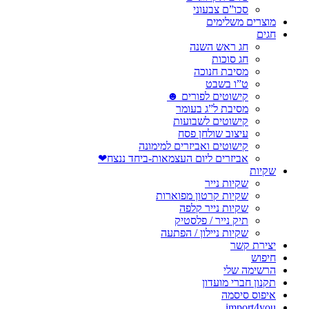
סכו”ם צבעוני
מוצרים משלימים
חגים
חג ראש השנה
חג סוכות
מסיבת חנוכה
ט”ו בשבט
קישוטים לפורים ☻
מסיבת ל”ג בעומר
קישוטים לשבועות
עיצוב שולחן פסח
קישוטים ואביזרים למימונה
אביזרים ליום העצמאות-ביחד ננצח❤
שקיות
שקיות נייר
שקיות קרטון מפוארות
שקיות נייר קלפה
תיק נייר / פלסטיק
שקיות ניילון / הפתעה
יצירת קשר
חיפוש
הרשימה שלי
תקנון חברי מועדון
איפוס סיסמה
import4you