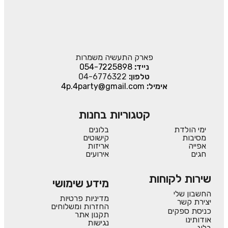
פארק התעשיה משמרות
נייד:
054-7225898
טלפון:
04-6776322
אימיל:
4p.4party@gmail.com
קטגוריות בחנות
ימי הולדת
בלונים
מסיבות
קישוטים
אפייה
אריזות
חגים
אירועים
שירות לקוחות
מידע שימושי
החשבון שלי
מדיניות פרטיות
יצירת קשר
החזרות ומשלוחים
כניסת ספקים
תקנון אתר
אודותינו
נגישות
בלוג