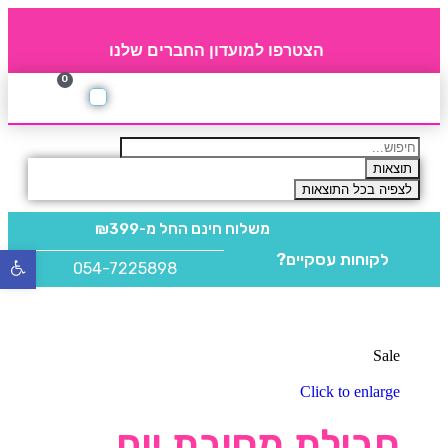
הצטרפו למועדון החברים שלנו
0
תקנון חברי מועדון
החברים של 4party
מוצרים משלימים
תוצאות
לצפיה בכל התוצאות
משלוח חינם
החל מ-₪399
לקוחות עסקיים?
פתח
054-7225898
סרגל
נגישו
Sale
Click to enlarge
חבילת מסיבת יום