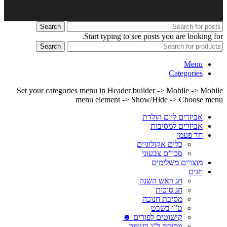
Search
Start typing to see posts you are looking for.
Search
Menu
Categories
Set your categories menu in Header builder -> Mobile -> Mobile
menu element -> Show/Hide -> Choose menu
אביזרים ליום הולדת
אביזרים למסיבות
חד פעמי
כלים אקולוגיים
סכו”ם צבעוני
מוצרים משלימים
חגים
חג ראש השנה
חג סוכות
מסיבת חנוכה
ט”ו בשבט
קישוטים לפורים ☻
מסיבת ל”ג בעומר