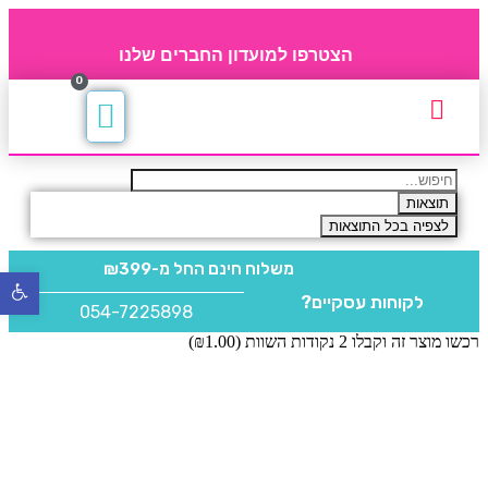
הצטרפו למועדון החברים שלנו
0
תקנון חברי מועדון
החברים של 4party
מוצרים משלימים
תוצאות
לצפיה בכל התוצאות
משלוח חינם
החל מ-₪399
פתח
לקוחות עסקיים?
סרגל
054-7225898
נגישו
רכשו מוצר זה וקבלו 2 נקודות השוות (
1.00
₪
)