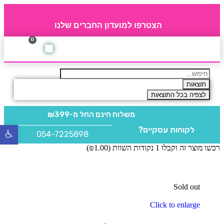
הצטרפו למועדון החברים שלנו
0
תקנון חברי מועדון
החברים של 4party
מוצרים משלימים
תוצאות
לצפיה בכל התוצאות
משלוח חינם
החל מ-₪399
לקוחות עסקיים?
פתח
054-7225898
סרגל
רכשו מוצר זה וקבלו 1 נקודות השוות (
1.00
₪
)
נגישו
Sold out
Click to enlarge