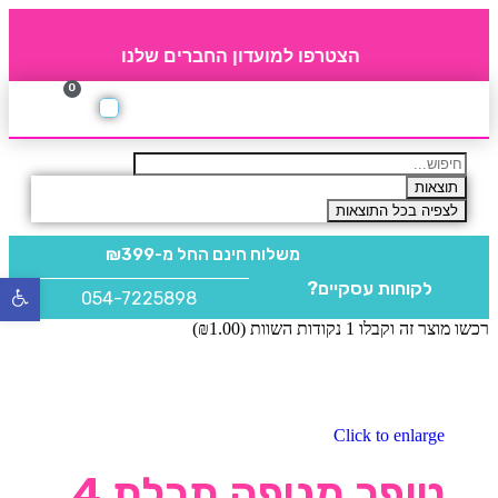
הצטרפו למועדון החברים שלנו
0
תקנון חברי מועדון
החברים של 4party
מוצרים משלימים
תוצאות
לצפיה בכל התוצאות
משלוח חינם
החל מ-₪399
לקוחות עסקיים?
פתח
054-7225898
סרגל
רכשו מוצר זה וקבלו 1 נקודות השוות (
1.00
₪
)
נגישו
Click to enlarge
טופר מניפה תכלת 4