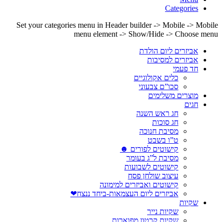
Categories
Set your categories menu in Header builder -> Mobile -> Mobile
menu element -> Show/Hide -> Choose menu
אביזרים ליום הולדת
אביזרים למסיבות
חד פעמי
כלים אקולוגיים
סכו”ם צבעוני
מוצרים משלימים
חגים
חג ראש השנה
חג סוכות
מסיבת חנוכה
ט”ו בשבט
קישוטים לפורים ☻
מסיבת ל”ג בעומר
קישוטים לשבועות
עיצוב שולחן פסח
קישוטים ואביזרים למימונה
אביזרים ליום העצמאות-ביחד ננצח❤
שקיות
שקיות נייר
שקיות קרטון מפוארות