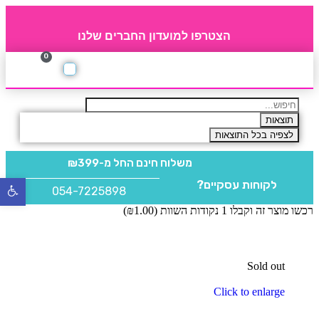
הצטרפו למועדון החברים שלנו
0
תקנון חברי מועדון
החברים של 4party
מוצרים משלימים
תוצאות
לצפיה בכל התוצאות
משלוח חינם
החל מ-₪399
לקוחות עסקיים?
פתח
054-7225898
סרגל
רכשו מוצר זה וקבלו 1 נקודות השוות (
1.00
₪
)
נגישו
Sold out
Click to enlarge