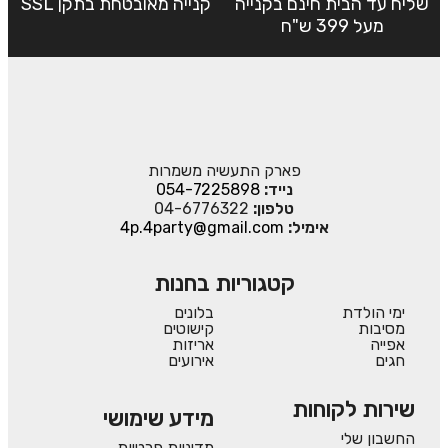
שליח עד הבית חינם בקנייה
קנייה מאובטחת בתקן SSL
מעל 399 ש"ח
פארק התעשיה משמרות
נייד:
054-7225898
טלפון:
04-6776322
אימיל:
4p.4party@gmail.com
קטגוריות בחנות
ימי הולדת
בלונים
מסיבות
קישוטים
אפייה
אריזות
חגים
אירועים
שירות לקוחות
מידע שימושי
החשבון שלי
מדיניות פרטיות