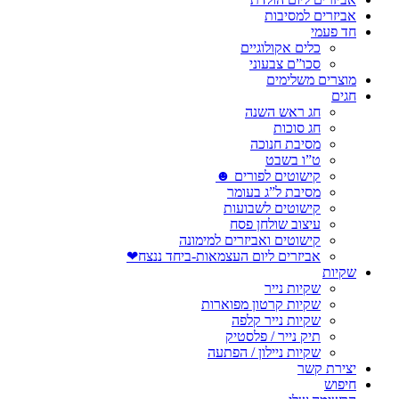
אביזרים למסיבות
חד פעמי
כלים אקולוגיים
סכו”ם צבעוני
מוצרים משלימים
חגים
חג ראש השנה
חג סוכות
מסיבת חנוכה
ט”ו בשבט
קישוטים לפורים ☻
מסיבת ל”ג בעומר
קישוטים לשבועות
עיצוב שולחן פסח
קישוטים ואביזרים למימונה
אביזרים ליום העצמאות-ביחד ננצח❤
שקיות
שקיות נייר
שקיות קרטון מפוארות
שקיות נייר קלפה
תיק נייר / פלסטיק
שקיות ניילון / הפתעה
יצירת קשר
חיפוש