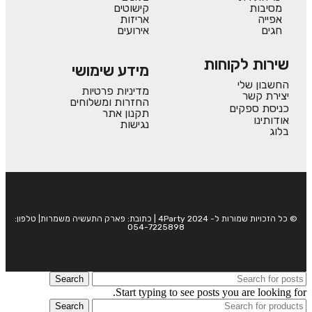
מסיבות
קישוטים
אפייה
אריזות
חגים
אירועים
שירות לקוחות
מידע שימושי
החשבון שלי
מדיניות פרטיות
יצירת קשר
החזרות ומשלוחים
כניסת ספקים
תקנון אתר
אודותינו
נגישות
בלוג
© כל הזכויות שמורות ל- 4Party 2024 | כתובת: פארק התעשיה משמרות| טלפון:
054-7225898
Search
Start typing to see posts you are looking for.
Search