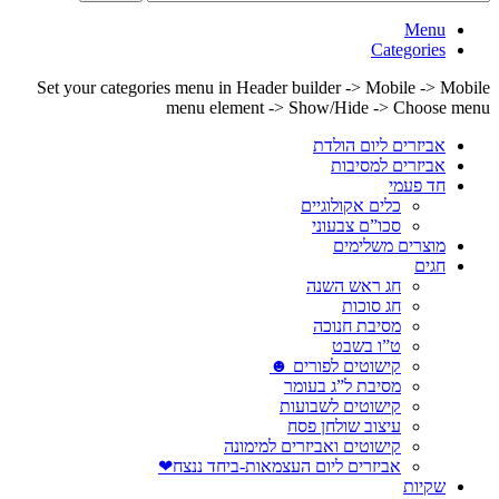
Menu
Categories
Set your categories menu in Header builder -> Mobile -> Mobile
menu element -> Show/Hide -> Choose menu
אביזרים ליום הולדת
אביזרים למסיבות
חד פעמי
כלים אקולוגיים
סכו”ם צבעוני
מוצרים משלימים
חגים
חג ראש השנה
חג סוכות
מסיבת חנוכה
ט”ו בשבט
קישוטים לפורים ☻
מסיבת ל”ג בעומר
קישוטים לשבועות
עיצוב שולחן פסח
קישוטים ואביזרים למימונה
אביזרים ליום העצמאות-ביחד ננצח❤
שקיות