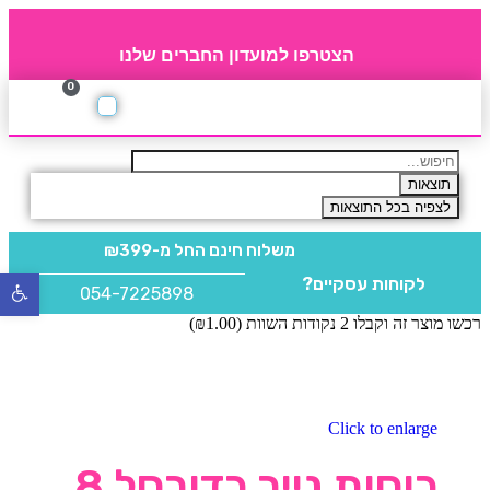
הצטרפו למועדון החברים שלנו
0
תקנון חברי מועדון
החברים של 4party
מוצרים משלימים
תוצאות
לצפיה בכל התוצאות
משלוח חינם
החל מ-₪399
לקוחות עסקיים?
פתח
054-7225898
סרגל
רכשו מוצר זה וקבלו 2 נקודות השוות (
1.00
₪
)
נגישו
Click to enlarge
כוסות נייר כדורסל 8